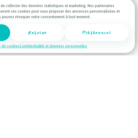
in de collecter des données statistiques et marketing. Nos partenaires
liseront ces cookies pour vous proposer des annonces personnalisées et
s pouvez révoquer votre consentement à tout moment.
 village de caractère : balazuc
Refuser
Préférences
e de cookies
Confidentialité et données personnelles
 POUR VISITER SAMPZON EN ARDÈCHE
 du camping de La
Rouveyrolle
. C’est un
er pleinement de ses vacances et
camping situé en Ardèche :
 à proximité de Sampzon et des principaux
 mobile-homes tout confort,
 caravanes
 des moments de détente après une