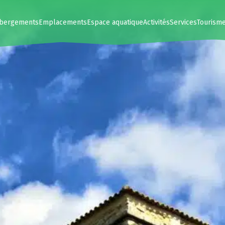
bergements
Emplacements
Espace aquatique
Activités
Services
Tourism